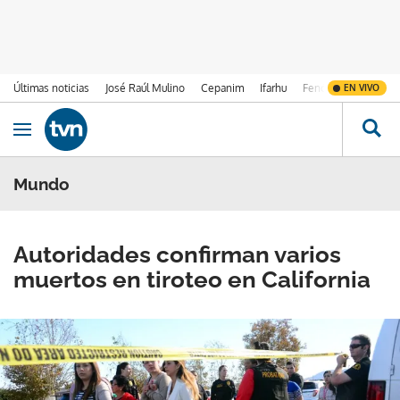
Últimas noticias
José Raúl Mulino
Cepanim
Ifarhu
Fenómeno de El Ni
EN VIVO
Ir al contenido
Obrir navegació
Mundo
Autoridades confirman varios
muertos en tiroteo en California