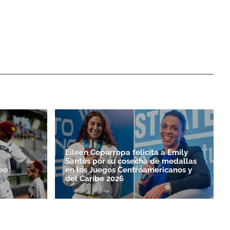
Eileen Coparropa felicita a Emily
Santos por su cosecha de medallas
eo
en los Juegos Centroamericanos y
del Caribe 2026