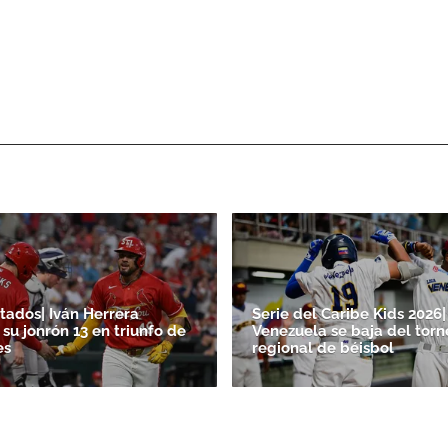
tados| Iván Herrera
Serie del Caribe Kids 2026|
su jonrón 13 en triunfo de
Venezuela se baja del torn
es
regional de béisbol