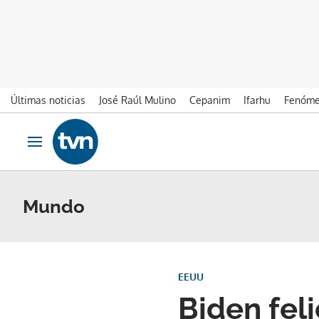
Últimas noticias
José Raúl Mulino
Cepanim
Ifarhu
Fenóme
Ir al contenido
Obrir navegació
Mundo
EEUU
Biden fel