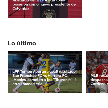
Abelardo de la Espriella toma
posesión como nuevo presidente de
Colombia
Lo último
LPF Torneo Apertura 2026 resultado|
San Francisco FC vs Herrera FC:
MLB resul
'Monjes' someten a los 'Tiburones'
despacha 
en su monasterio
Cardenal