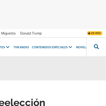
n Miguelito
Donald Trump
EN VIVO
TES
TVN RADIO
CONTENIDOS ESPECIALES
NOVELAS
PROGRAM
reelección