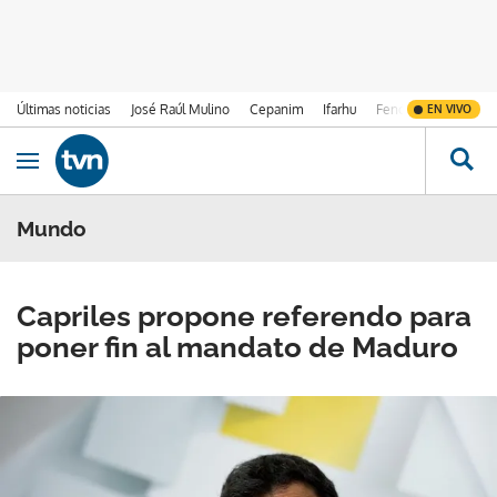
Últimas noticias
José Raúl Mulino
Cepanim
Ifarhu
Fenómeno de El Ni
EN VIVO
Ir al contenido
Obrir navegació
Mundo
Capriles propone referendo para
poner fin al mandato de Maduro