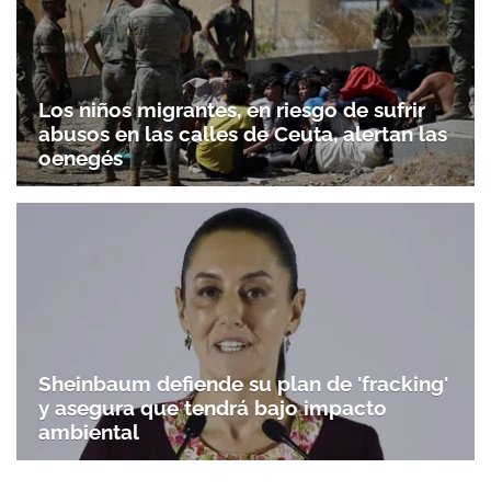
Los niños migrantes, en riesgo de sufrir
abusos en las calles de Ceuta, alertan las
oenegés
Sheinbaum defiende su plan de 'fracking'
y asegura que tendrá bajo impacto
ambiental