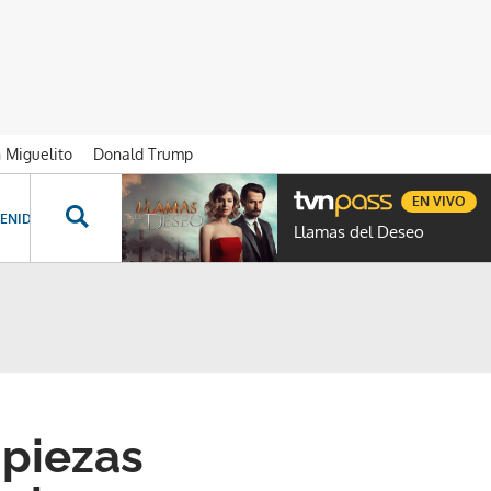
n Miguelito
Donald Trump
EN VIVO
ENIDOS ESPECIALES
NOVELAS
PROGRAMAS
GENTE TVN
PROG
Llamas del Deseo
 piezas