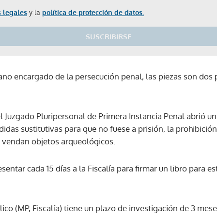
 legales
y la
política de protección de datos.
SUSCRIBIRSE
ano encargado de la persecución penal, las piezas son dos p
el Juzgado Pluripersonal de Primera Instancia Penal abrió u
idas sustitutivas para que no fuese a prisión, la prohibición
e vendan objetos arqueológicos.
entar cada 15 días a la Fiscalía para firmar un libro para es
blico (MP, Fiscalía) tiene un plazo de investigación de 3 mes
Gracias por suscribirte a nuestro boletín.