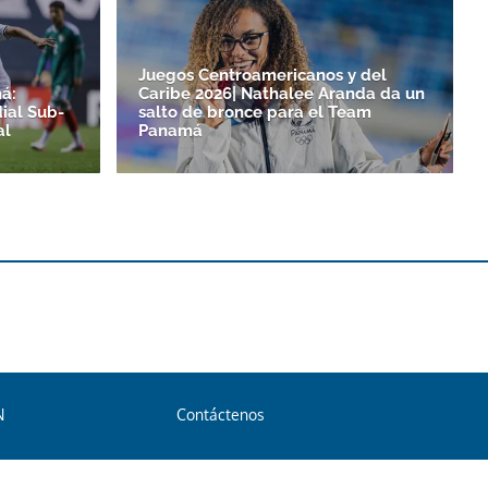
Juegos Centroamericanos y del
á:
Caribe 2026| Nathalee Aranda da un
ial Sub-
salto de bronce para el Team
al
Panamá
N
Contáctenos