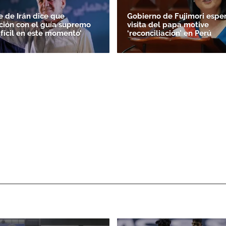
e de Irán dice que
Gobierno de Fujimori espe
ión con el guía supremo
visita del papa motive
ifícil en este momento’
‘reconciliación’ en Perú