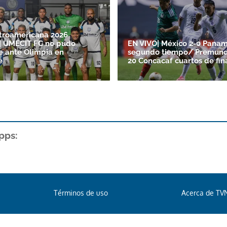
troamericana 2026
| UMECIT FC no pudo
EN VIVO| México 2-0 Panam
e ante Olimpia en
segundo tiempo/ Premund
é
20 Concacaf cuartos de fin
pps:
Términos de uso
Acerca de TV