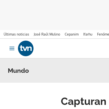
Últimas noticias
José Raúl Mulino
Cepanim
Ifarhu
Fenóme
Ir al contenido
Obrir navegació
Mundo
Capturan 