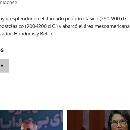
nidense.
ACEPTAR
ayor esplendor en el llamado período clásico (250-900 d.C.)
postclásico (900-1200 d.C.) y abarcó el área mesoamerican
vador, Honduras y Belice.
os
LA