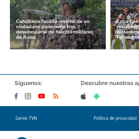
Cancillería facilita retorno de un
Copa Cen
ciudadano panameño tras
resultado
desvincularse de fuerzas militares
sosteners
de Rusia
Penonom
Síguenos:
Descubre nuestras a
Gente TVN
Política de privacidad