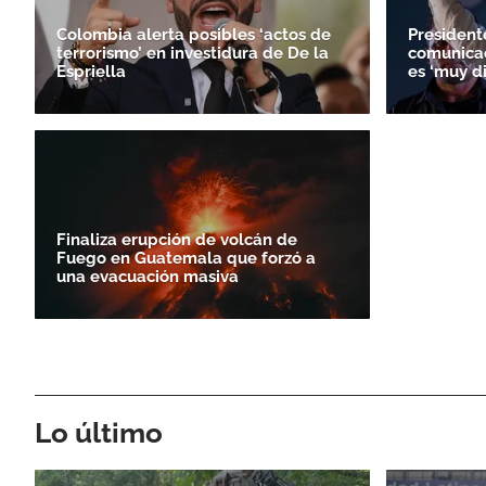
Colombia alerta posibles ‘actos de
President
terrorismo’ en investidura de De la
comunicac
Espriella
es ‘muy d
Finaliza erupción de volcán de
Fuego en Guatemala que forzó a
una evacuación masiva
Lo último