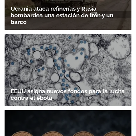
Ucrania ataca refinerías y Rusia
bombardea una estación de tren y un
barco
EEUU asigna nuevos fondos para la lucha
contra el ébola