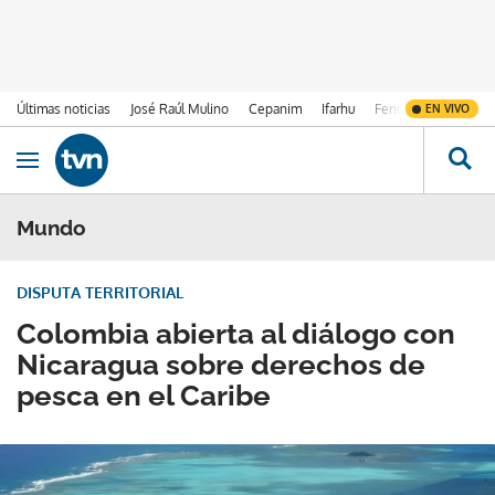
Últimas noticias
José Raúl Mulino
Cepanim
Ifarhu
Fenómeno de El Ni
EN VIVO
Ir al contenido
Obrir navegació
Mundo
DISPUTA TERRITORIAL
Colombia abierta al diálogo con
Nicaragua sobre derechos de
pesca en el Caribe