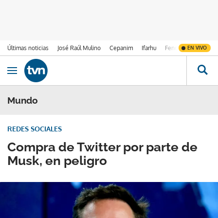
Últimas noticias
José Raúl Mulino
Cepanim
Ifarhu
Fenómeno de El Ni
EN VIVO
Ir al contenido
Obrir navegació
Mundo
REDES SOCIALES
Compra de Twitter por parte de
Musk, en peligro