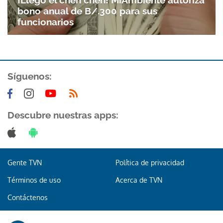
¡Llegó el chen chen! MiAmbiente autoriza
bono anual de B/.300 para sus
funcionarios
Síguenos:
Gracias por suscribirte a nuestro boletín.
Descubre nuestras apps:
ACEPTAR
Gente TVN
Política de privacidad
Términos de uso
Acerca de TVN
Contáctenos