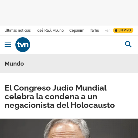
Últimas noticias
José Raúl Mulino
Cepanim
Ifarhu
Fenómeno de El Ni
EN VIVO
Ir al contenido
Obrir navegació
Mundo
El Congreso Judío Mundial
celebra la condena a un
negacionista del Holocausto