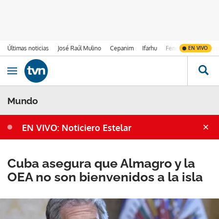
Últimas noticias
José Raúl Mulino
Cepanim
Ifarhu
Fenómeno de El Ni
EN VIVO
Ir al contenido
Obrir navegació
Mundo
EN VIVO: Noticiero Estelar
Cuba asegura que Almagro y la
OEA no son bienvenidos a la isla