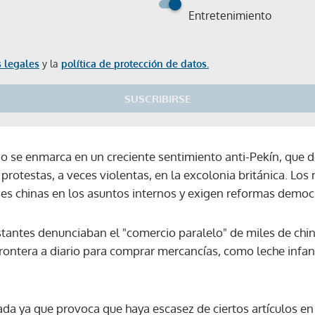
Entretenimiento
 legales
y la
política de protección de datos.
SUSCRIBIRSE
 se enmarca en un creciente sentimiento anti-Pekín, que de
otestas, a veces violentas, en la excolonia británica. Los 
des chinas en los asuntos internos y exigen reformas democr
tantes denunciaban el "comercio paralelo" de miles de chi
frontera a diario para comprar mercancías, como leche infan
cada ya que provoca que haya escasez de ciertos artículos en
Gracias por suscribirte a nuestro boletín.