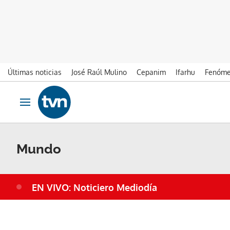
Últimas noticias
José Raúl Mulino
Cepanim
Ifarhu
Fenóme
Ir al contenido
Obrir navegació
Mundo
EN VIVO: Noticiero Mediodía