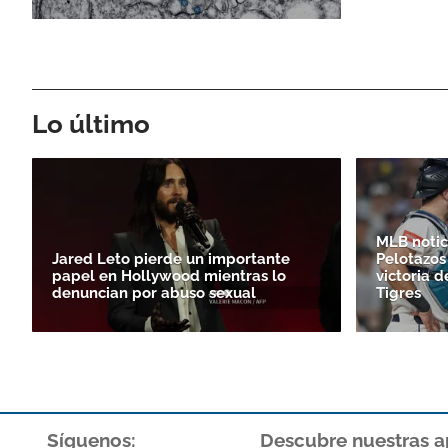
Lo último
MLB notici
Jared Leto pierde un importante
Pelotazos
papel en Hollywood mientras lo
victoria d
denuncian por abuso sexual
Tigres
Síguenos:
Descubre nuestras a