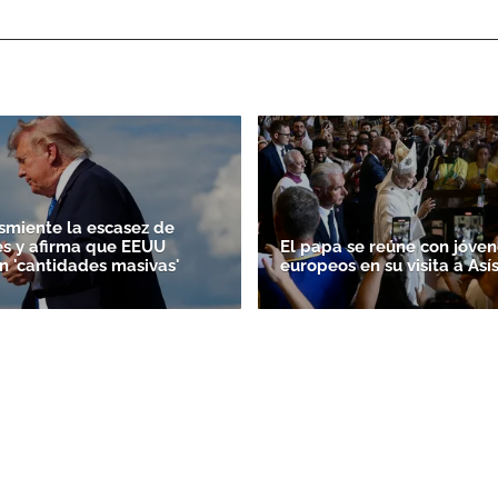
miente la escasez de
s y afirma que EEUU
El papa se reúne con jóven
n 'cantidades masivas'
europeos en su visita a Así