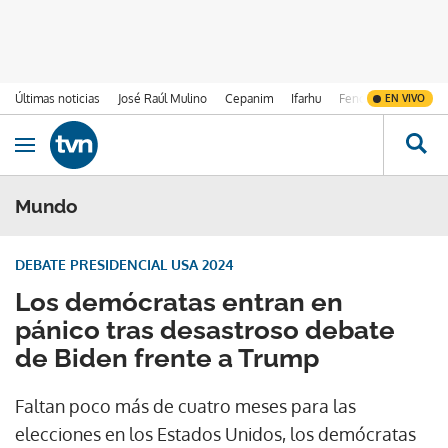
Últimas noticias
José Raúl Mulino
Cepanim
Ifarhu
Fenómeno de El Ni
EN VIVO
Ir al contenido
Obrir navegació
Mundo
DEBATE PRESIDENCIAL USA 2024
Los demócratas entran en
pánico tras desastroso debate
de Biden frente a Trump
Faltan poco más de cuatro meses para las
elecciones en los Estados Unidos, los demócratas