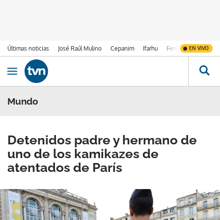
Últimas noticias
José Raúl Mulino
Cepanim
Ifarhu
Fenómeno de El Ni
EN VIVO
Ir al contenido
Obrir navegació
Mundo
Detenidos padre y hermano de
uno de los kamikazes de
atentados de París