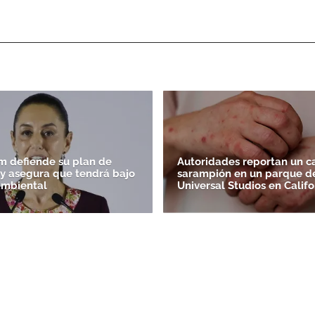
 defiende su plan de
Autoridades reportan un c
' y asegura que tendrá bajo
sarampión en un parque d
ambiental
Universal Studios en Califo