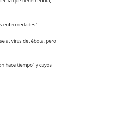
specha que tienen ébola,
ras enfermedades".
e al virus del ébola, pero
ron hace tiempo" y cuyos