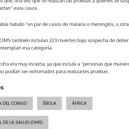
as que, una vez que se realizan las pruebas a quienes se so
rtan" esos casos.
abía habido "un par de casos de malaria o meningitis, u ot
la OMS también incluían 223 muertes bajo sospecha de debers
ontemplan esa categoría.
cifra era muy incierta, ya que incluía a "personas que murie
no podían ser exhumados para realizarles pruebas.
os
A DEL CONGO
ÉBOLA
ÁFRICA
 DE LA SALUD (OMS)