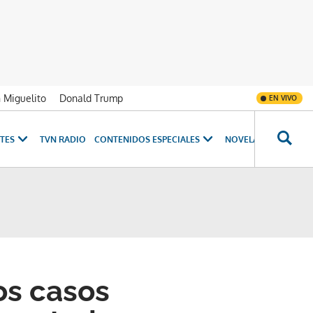
n Miguelito
Donald Trump
EN VIVO
TES
TVN RADIO
CONTENIDOS ESPECIALES
NOVELAS
PROGRAM
os casos