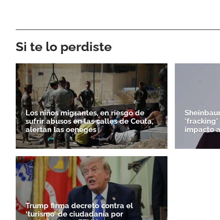
Si te lo perdiste
Los niños migrantes, en riesgo de
Sheinbaum
sufrir abusos en las calles de Ceuta,
'fracking
alertan las oenegés
impacto 
Trump firma decreto contra el
‘turismo’ de ciudadanía por