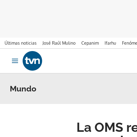
Últimas noticias
José Raúl Mulino
Cepanim
Ifarhu
Fenóme
Ir al contenido
Obrir navegació
Mundo
La OMS re