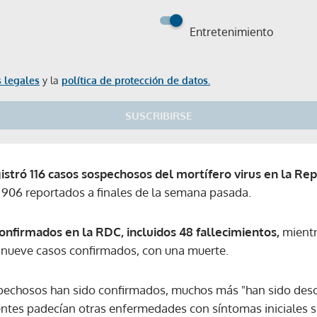
Entretenimiento
 legales
y la
política de protección de datos.
SUSCRIBIRSE
istró 116 casos sospechosos del mortífero virus en la Re
os 906 reportados a finales de la semana pasada.
onfirmados en la RDC, incluidos 48 fallecimientos,
mientr
 nueve casos confirmados, con una muerte.
spechosos han sido confirmados, muchos más "han sido desc
ntes padecían otras enfermedades con síntomas iniciales si
Gracias por suscribirte a nuestro boletín.