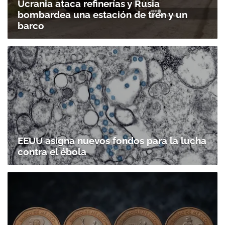
Ucrania ataca refinerías y Rusia
bombardea una estación de tren y un
barco
EEUU asigna nuevos fondos para la lucha
contra el ébola