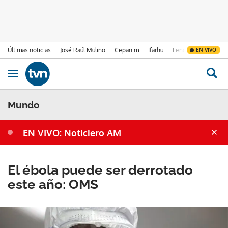
Últimas noticias
José Raúl Mulino
Cepanim
Ifarhu
Fenómeno de El Ni
EN VIVO
Ir al contenido
Obrir navegació
Mundo
EN VIVO: Noticiero AM
El ébola puede ser derrotado
este año: OMS