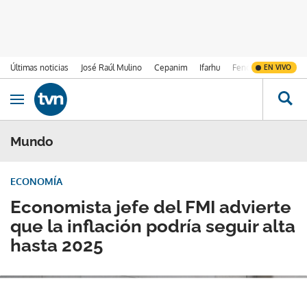
Últimas noticias
José Raúl Mulino
Cepanim
Ifarhu
Fenómeno de El Ni
EN VIVO
Ir al contenido
Obrir navegació
Mundo
ECONOMÍA
Economista jefe del FMI advierte
que la inflación podría seguir alta
hasta 2025