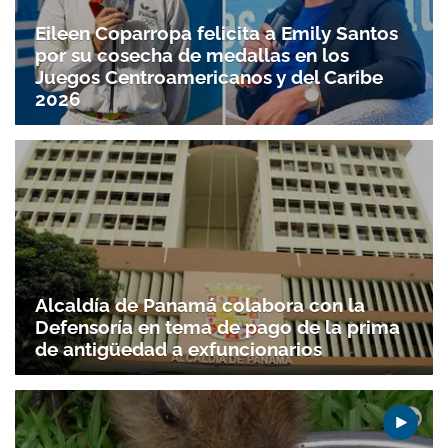
Eileen Coparropa felicita a Emily Santos
por su cosecha de medallas en los
Juegos Centroamericanos y del Caribe
2026
Gracias por suscribirte a nuestro boletín.
Alcaldía de Panamá colabora con la
Defensoría en tema de pago de la prima
ACEPTAR
de antigüedad a exfuncionarios