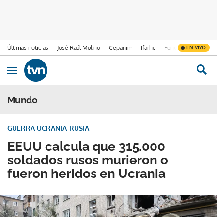
Últimas noticias
José Raúl Mulino
Cepanim
Ifarhu
Fenómeno de El Ni
EN VIVO
Ir al contenido
Obrir navegació
Mundo
GUERRA UCRANIA-RUSIA
EEUU calcula que 315.000
soldados rusos murieron o
fueron heridos en Ucrania