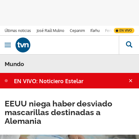
Últimas noticias
José Raúl Mulino
Cepanim
Ifarhu
Fenómeno de El Ni
EN VIVO
Ir al contenido
Obrir navegació
Mundo
EN VIVO: Noticiero Estelar
EEUU niega haber desviado
mascarillas destinadas a
Alemania