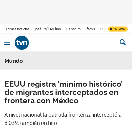
Últimas noticias
José Raúl Mulino
Cepanim
Ifarhu
Fenómeno de El Ni
EN VIVO
Ir al contenido
Obrir navegació
Mundo
EEUU registra ‘mínimo histórico’
de migrantes interceptados en
frontera con México
A nivel nacional la patrulla fronteriza interceptó a
8.039, también un hito.