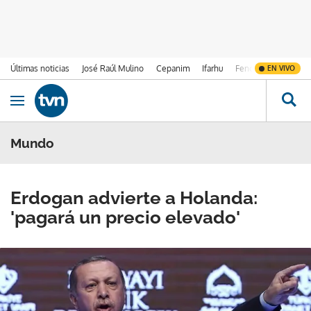
Últimas noticias
José Raúl Mulino
Cepanim
Ifarhu
Fenómeno de El Ni
EN VIVO
Ir al contenido
Obrir navegació
Mundo
Erdogan advierte a Holanda:
'pagará un precio elevado'