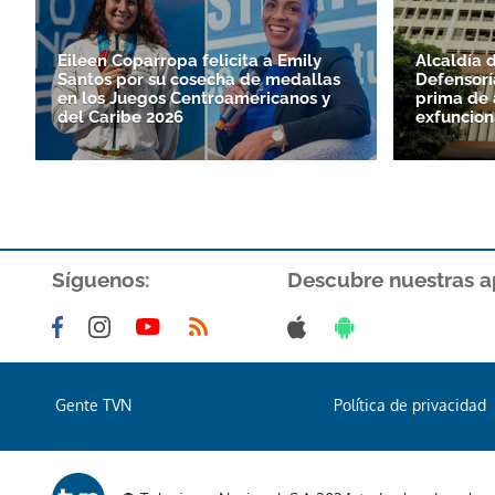
Eileen Coparropa felicita a Emily
Alcaldía 
Santos por su cosecha de medallas
Defensorí
en los Juegos Centroamericanos y
prima de 
del Caribe 2026
exfuncion
Síguenos:
Descubre nuestras a
Gente TVN
Política de privacidad