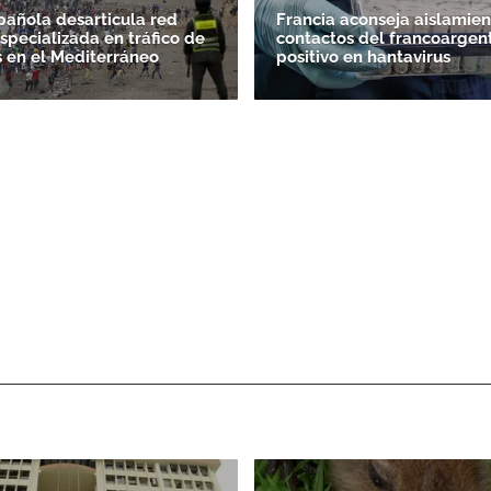
spañola desarticula red
Francia aconseja aislamien
specializada en tráfico de
contactos del francoargen
 en el Mediterráneo
positivo en hantavirus