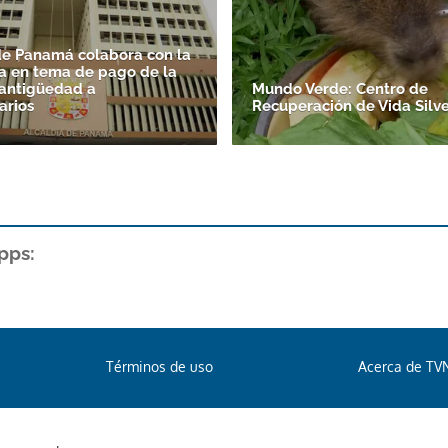
de Panamá colabora con la
a en tema de pago de la
antigüedad a
Mundo Verde: Centro de
arios
Recuperación de Vida Silve
pps:
Términos de uso
Acerca de TV