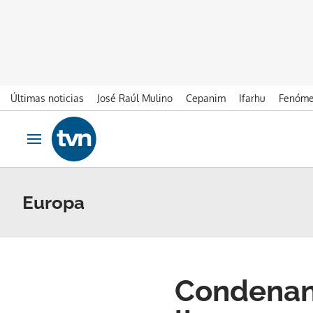
Últimas noticias
José Raúl Mulino
Cepanim
Ifarhu
Fenóme
Ir al contenido
Obrir navegació
Europa
Condenan 