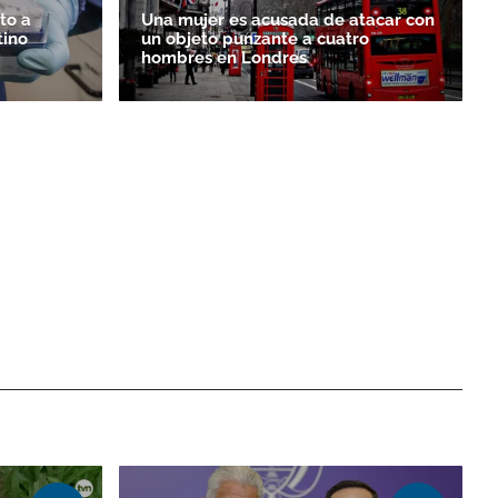
to a
Una mujer es acusada de atacar con
tino
un objeto punzante a cuatro
hombres en Londres