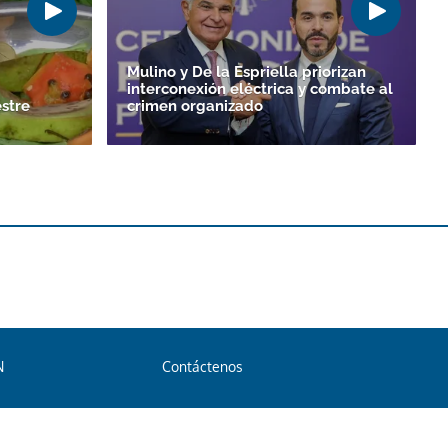
Mulino y De la Espriella priorizan
interconexión eléctrica y combate al
stre
crimen organizado
N
Contáctenos