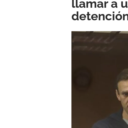
llamar a 
detención