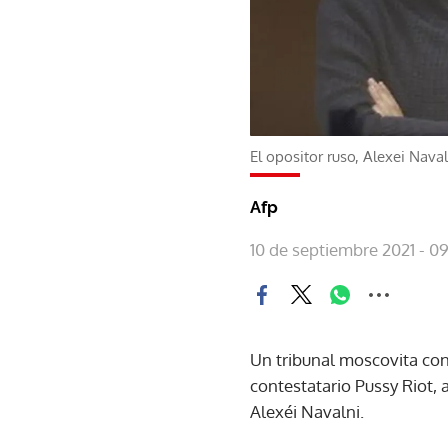
El opositor ruso, Alexei Naval
Afp
10 de septiembre 2021 - 0
Un tribunal moscovita con
contestatario Pussy Riot, 
Alexéi Navalni.