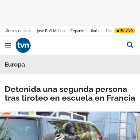
Últimas noticias
José Raúl Mulino
Cepanim
Ifarhu
Fenómeno de El Ni
EN VIVO
Ir al contenido
Obrir navegació
Europa
Detenida una segunda persona
tras tiroteo en escuela en Francia