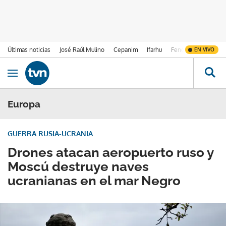
Últimas noticias
José Raúl Mulino
Cepanim
Ifarhu
Fenómeno de El Ni
EN VIVO
Ir al contenido
Obrir navegació
Europa
GUERRA RUSIA-UCRANIA
Drones atacan aeropuerto ruso y
Moscú destruye naves
ucranianas en el mar Negro