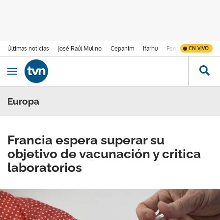
Últimas noticias
José Raúl Mulino
Cepanim
Ifarhu
Fenómeno de El Ni
EN VIVO
Ir al contenido
Obrir navegació
Europa
Francia espera superar su
objetivo de vacunación y critica
laboratorios