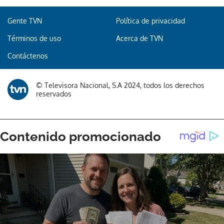
Gente TVN
Política de privacidad
Términos de uso
Acerca de TVN
Gracias por suscribirte a nuestro boletín.
Contáctenos
ACEPTAR
© Televisora Nacional, S.A 2024, todos los derechos
reservados