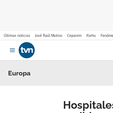
Últimas noticias
José Raúl Mulino
Cepanim
Ifarhu
Fenóme
Ir al contenido
Obrir navegació
Europa
Hospitale