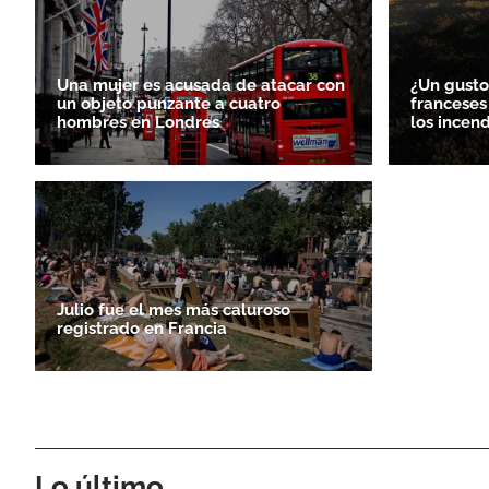
Una mujer es acusada de atacar con
¿Un gusto
un objeto punzante a cuatro
franceses
hombres en Londres
los incen
Julio fue el mes más caluroso
registrado en Francia
Lo último