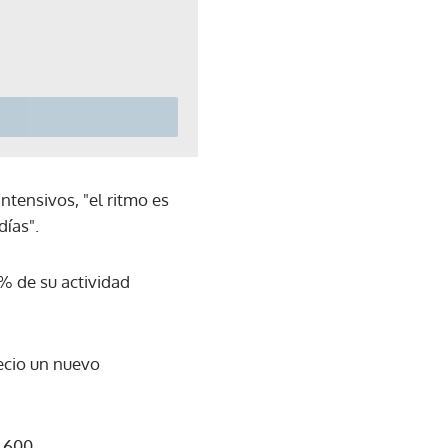
ntensivos, "el ritmo es
días".
0% de su actividad
ecio un nuevo
.600.