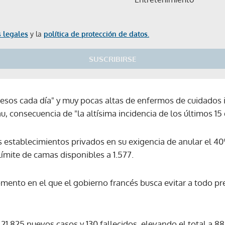
 legales
y la
política de protección de datos.
SUSCRIBIRSE
resos cada día" y muy pocas altas de enfermos de cuidados i
, consecuencia de "la altísima incidencia de los últimos 15 
os establecimientos privados en su exigencia de anular el 4
ímite de camas disponibles a 1.577.
mento en el que el gobierno francés busca evitar a todo pr
Gracias por suscribirte a nuestro boletín.
21.825 nuevos casos y 130 fallecidos, elevando el total a 88