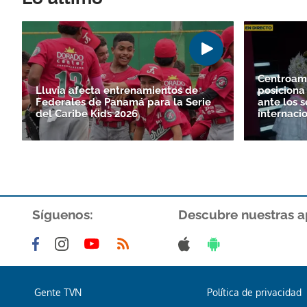
Centroam
Lluvia afecta entrenamientos de
posiciona 
Federales de Panamá para la Serie
ante los s
del Caribe Kids 2026
internaci
Síguenos:
Descubre nuestras a
Gente TVN
Política de privacidad