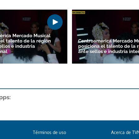
érica Mercado Musical
el talento de la región
Centroamérica Mercado Mu
ellos e industria
posiciona el talento de la 
onal
ante sellos e industria int
pps:
Términos de uso
Acerca de TV