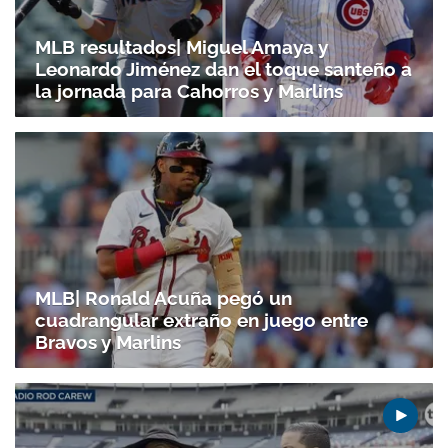
MLB resultados| Miguel Amaya y
Leonardo Jiménez dan el toque santeño a
la jornada para Cahorros y Marlins
MLB| Ronald Acuña pegó un
cuadrangular extraño en juego entre
Bravos y Marlins