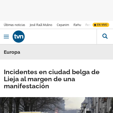
Últimas noticias
José Raúl Mulino
Cepanim
Ifarhu
Fenómeno de El Ni
EN VIVO
Ir al contenido
Obrir navegació
Europa
Incidentes en ciudad belga de
Lieja al margen de una
manifestación