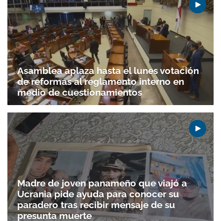
Asamblea aplaza hasta el lunes votación
de reformas al reglamento interno en
medio de cuestionamientos
Gracias por suscribirte a nuestro boletín.
ACEPTAR
Madre de joven panameño que viajó a
Ucrania pide ayuda para conocer su
paradero tras recibir mensaje de su
presunta muerte