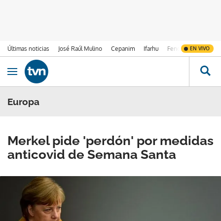
Últimas noticias
José Raúl Mulino
Cepanim
Ifarhu
Fenómeno de El Ni
EN VIVO
Ir al contenido
Obrir navegació
Europa
Merkel pide 'perdón' por medidas
anticovid de Semana Santa