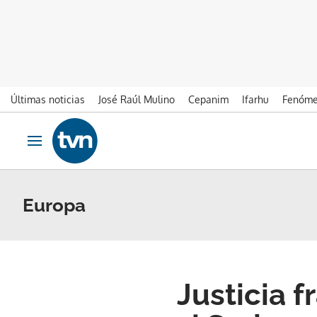
Últimas noticias
José Raúl Mulino
Cepanim
Ifarhu
Fenóme
Ir al contenido
Obrir navegació
Europa
Justicia 