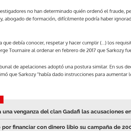
estigadores no han determinado quién ordenó el fraude, per
ACEPTAR
zy, abogado de formación, difícilmente podría haber ignorad
 que debía conocer, respetar y hacer cumplir (...) los requisi
Serge Tournaire al ordenar en febrero de 2017 que Sarkozy fu
bunal de apelaciones adoptó una postura similar. En sus dec
timó que Sarkozy "había dado instrucciones para aumentar l
a una venganza del clan Gadafi las acusaciones en
por financiar con dinero libio su campaña de 20