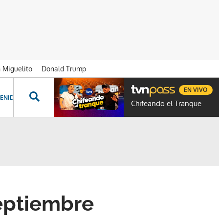
n Miguelito
Donald Trump
EN VIVO
ENIDOS ESPECIALES
NOVELAS
PROGRAMAS
GENTE TVN
PROG
Chifeando el Tranque
septiembre