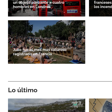
un objeto punzante a cuatro
franceses
hombres en Londres
los incen
Julio fue el mes más caluroso
registrado en Francia
Lo último