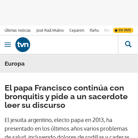
Últimas noticias
José Raúl Mulino
Cepanim
Ifarhu
Fenómeno de El Ni
EN VIVO
Ir al contenido
Obrir navegació
Europa
El papa Francisco continúa con
bronquitis y pide a un sacerdote
leer su discurso
El jesuita argentino, electo papa en 2013, ha
presentado en los últimos años varios problemas
de salud, incluyendo dolores de rodillas y caderas,