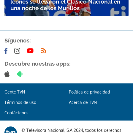
leones se llevaron el Clásico Nacional en
una noche de los Murillos
Síguenos:
Descubre nuestras apps:
Gente TVN
Política de privacidad
Términos de uso
Acerca de TVN
Contáctenos
Gracias por suscribirte a nuestro boletín.
© Televisora Nacional, S.A 2024, todos los derechos