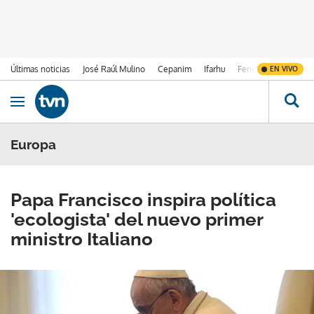
Últimas noticias
José Raúl Mulino
Cepanim
Ifarhu
Fenómeno de El Ni
EN VIVO
Ir al contenido
Obrir navegació
Europa
Papa Francisco inspira política
'ecologista' del nuevo primer
ministro Italiano