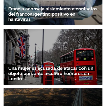
Francia aconseja aislamiento a contactos
del francoargentino positivo en
hantavirus
Una mujer es acusada de atacar con un
objeto punzante a cuatro hombres en
Londres