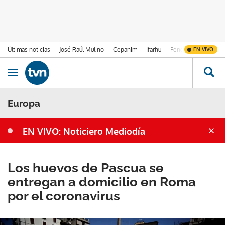
Últimas noticias
José Raúl Mulino
Cepanim
Ifarhu
Fenómeno de El Ni
EN VIVO
Ir al contenido
Obrir navegació
Europa
EN VIVO: Noticiero Mediodía
Los huevos de Pascua se
entregan a domicilio en Roma
por el coronavirus