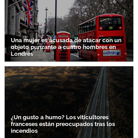
Una mujer es acusada de atacar con un
objeto punzante a cuatro hombres en
Londres
¿Un gusto a humo? Los viticultores
franceses están preocupados tras los
incendios