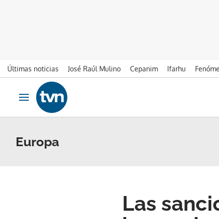
Últimas noticias
José Raúl Mulino
Cepanim
Ifarhu
Fenóme
Ir al contenido
Obrir navegació
Europa
Las sanci