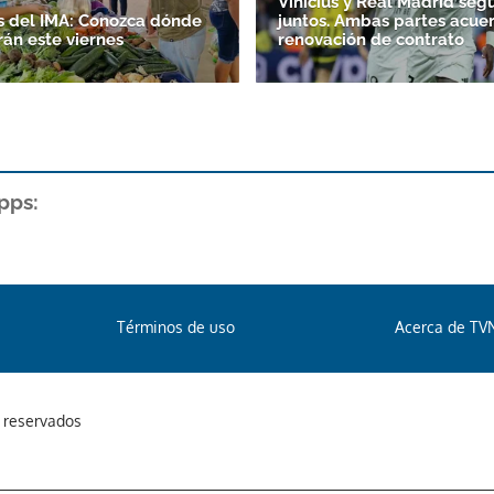
Vinicius y Real Madrid seg
s del IMA: Conozca dónde
juntos. Ambas partes acue
rán este viernes
renovación de contrato
pps:
Términos de uso
Acerca de TV
s reservados