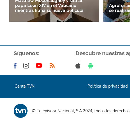
Matthew McConaughey visita al
papa León XIV en el Vaticano
Agroferia
mientras filma su nueva película
se realiza
Síguenos:
Descubre nuestras a
Gente TVN
Política de privacidad
© Televisora Nacional, S.A 2024, todos los derecho