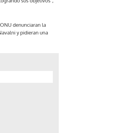
 logrando sus objetivos",
la ONU denunciaran la
Navalni y pidieran una