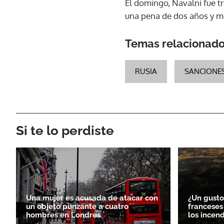
El domingo, Navalni fue t
una pena de dos años y me
Temas relacionad
RUSIA
SANCIONE
Si te lo perdiste
Una mujer es acusada de atacar con
¿Un gusto
un objeto punzante a cuatro
franceses
hombres en Londres
los incen