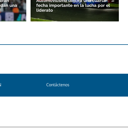
uirán
Automovilismo tendrá una cuarta
rdan una
fecha importante en la lucha por el
liderato
N
Contáctenos