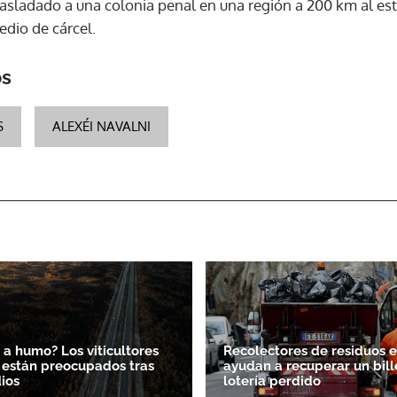
rasladado a una colonia penal en una región a 200 km al es
dio de cárcel.
ACEPTAR
os
S
ALEXÉI NAVALNI
 a humo? Los viticultores
Recolectores de residuos en
 están preocupados tras
ayudan a recuperar un bill
dios
lotería perdido