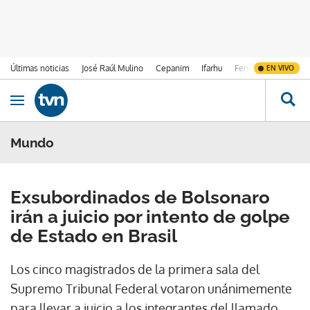
Últimas noticias
José Raúl Mulino
Cepanim
Ifarhu
Fenómeno de El Ni
EN VIVO
Ir al contenido
Obrir navegació
Mundo
Exsubordinados de Bolsonaro
irán a juicio por intento de golpe
de Estado en Brasil
Los cinco magistrados de la primera sala del
Supremo Tribunal Federal votaron unánimemente
para llevar a juicio a los integrantes del llamado