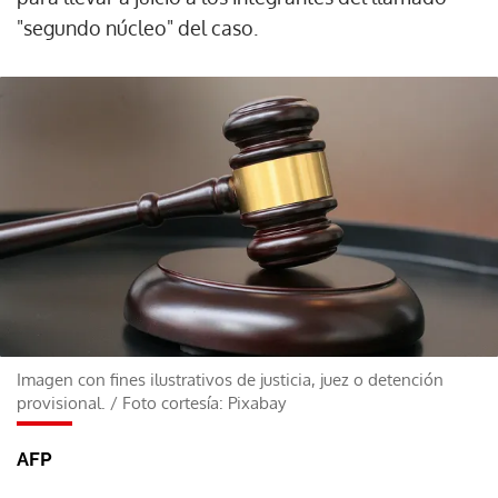
"segundo núcleo" del caso.
Imagen con fines ilustrativos de justicia, juez o detención
provisional.
/
Foto cortesía: Pixabay
AFP