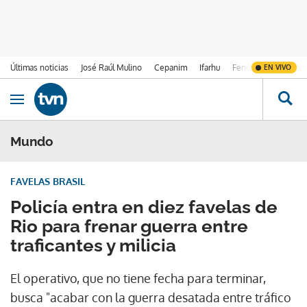
Últimas noticias
José Raúl Mulino
Cepanim
Ifarhu
Fenómeno de El Ni
EN VIVO
Ir al contenido
Obrir navegació
Mundo
FAVELAS BRASIL
Policía entra en diez favelas de
Rio para frenar guerra entre
traficantes y milicia
El operativo, que no tiene fecha para terminar,
busca "acabar con la guerra desatada entre tráfico