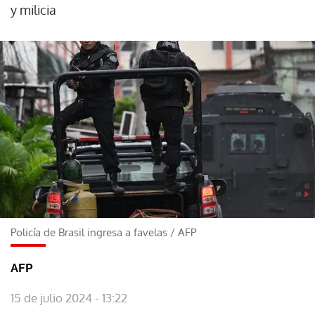
y milicia
Policía de Brasil ingresa a favelas
/
AFP
AFP
15 de julio 2024 - 13:22