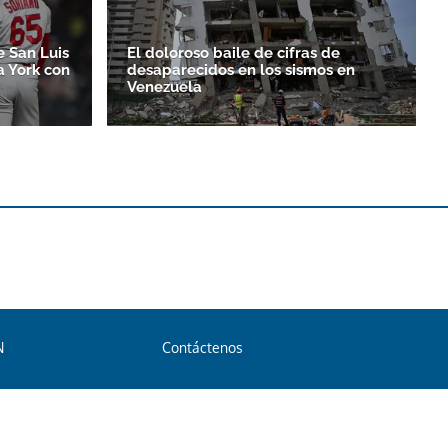
e San Luis
El doloroso baile de cifras de
 York con
desaparecidos en los sismos en
Venezuela
N
Contáctenos