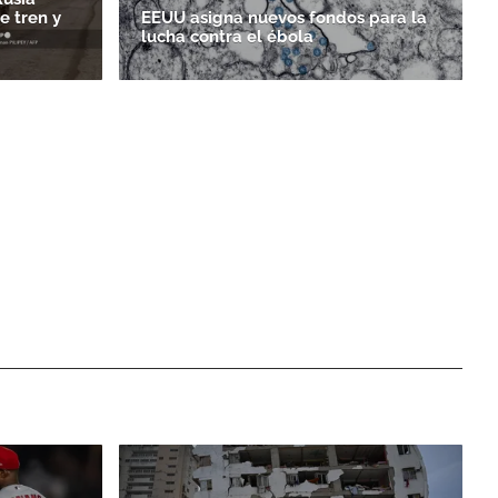
 tren y
EEUU asigna nuevos fondos para la
lucha contra el ébola