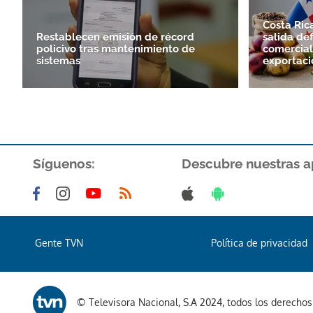
Costa Ri
Restablecen emisión de récord
salida def
policivo tras mantenimiento de
comercial 
sistemas
exportaci
Síguenos:
Descubre nuestras a
Gente TVN
Política de privacidad
© Televisora Nacional, S.A 2024, todos los derecho