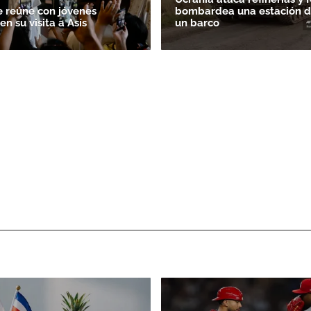
e reúne con jóvenes
bombardea una estación de
n su visita a Asís
un barco