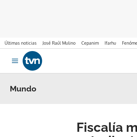
Últimas noticias
José Raúl Mulino
Cepanim
Ifarhu
Fenóme
Ir al contenido
Obrir navegació
Mundo
Fiscalía 