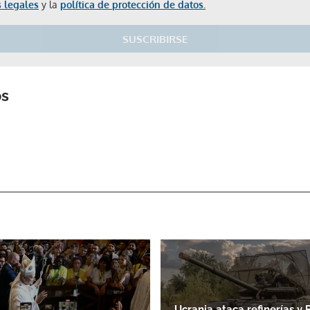
 legales
y la
política de protección de datos.
SUSCRIBIRSE
os
Gracias por suscribirte a nuestro boletín.
ACEPTAR
Ucrania ataca refinerías y 