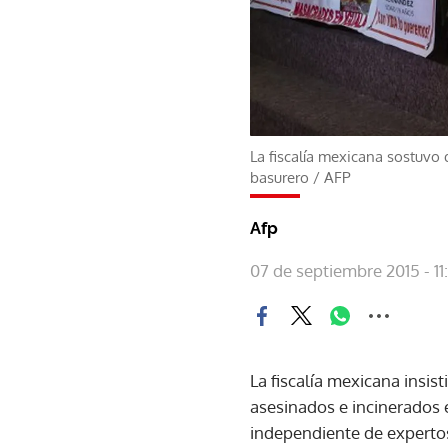
La fiscalía mexicana sostuvo
basurero
/
AFP
Afp
07 de septiembre 2015 - 11
La fiscalía mexicana insis
asesinados e incinerados 
independiente de experto