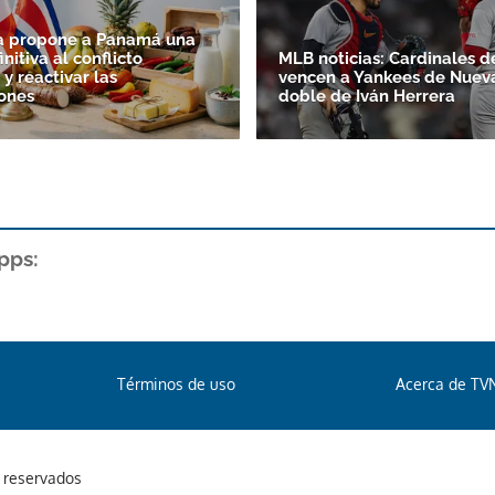
ca propone a Panamá una
initiva al conflicto
MLB noticias: Cardinales d
y reactivar las
vencen a Yankees de Nueva
ones
doble de Iván Herrera
pps:
Términos de uso
Acerca de TV
s reservados