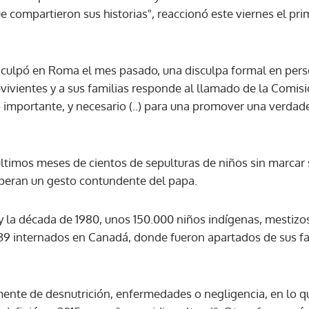
e compartieron sus historias", reaccionó este viernes el pr
ACEPTAR
isculpó en Roma el mes pasado, una disculpa formal en per
revivientes y a sus familias responde al llamado de la Comisi
 importante, y necesario (..) para una promover una verdade
últimos meses de cientos de sepulturas de niños sin marcar
peran un gesto contundente del papa.
X y la década de 1980, unos 150.000 niños indígenas, mestizos
139 internados en Canadá, donde fueron apartados de sus fa
mente de desnutrición, enfermedades o negligencia, en lo q