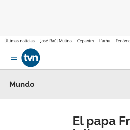
Últimas noticias
José Raúl Mulino
Cepanim
Ifarhu
Fenóme
Ir al contenido
Obrir navegació
Mundo
El papa F