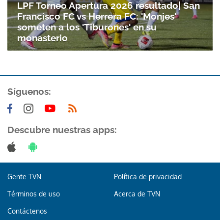
LPF Torneo Apertura 2026 resultado| San
Francisco FC vs Herrera FC: 'Monjes'
someten a los 'Tiburones' en su
monasterio
Síguenos:
Gracias por suscribirte a nuestro boletín.
Descubre nuestras apps:
ACEPTAR
Gente TVN
Política de privacidad
Términos de uso
Acerca de TVN
Contáctenos