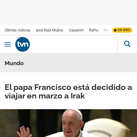
Últimas noticias
José Raúl Mulino
Cepanim
Ifarhu
Fenómeno de El Ni
EN VIVO
Ir al contenido
Obrir navegació
Mundo
El papa Francisco está decidido a
viajar en marzo a Irak