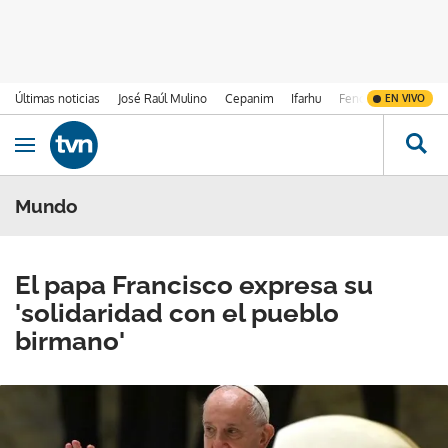
Últimas noticias
José Raúl Mulino
Cepanim
Ifarhu
Fenómeno de El Ni
EN VIVO
Ir al contenido
Obrir navegació
Mundo
El papa Francisco expresa su
'solidaridad con el pueblo
birmano'