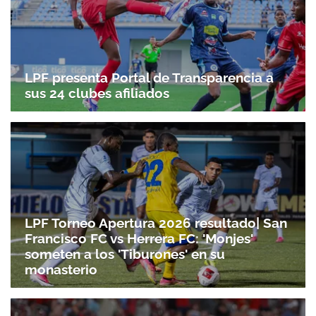
LPF presenta Portal de Transparencia a
sus 24 clubes afiliados
LPF Torneo Apertura 2026 resultado| San
Francisco FC vs Herrera FC: 'Monjes'
someten a los 'Tiburones' en su
monasterio
Gracias por suscribirte a nuestro boletín.