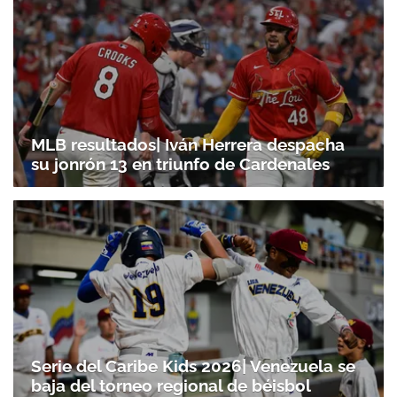
ACEPTAR
MLB resultados| Iván Herrera despacha
su jonrón 13 en triunfo de Cardenales
Serie del Caribe Kids 2026| Venezuela se
baja del torneo regional de béisbol