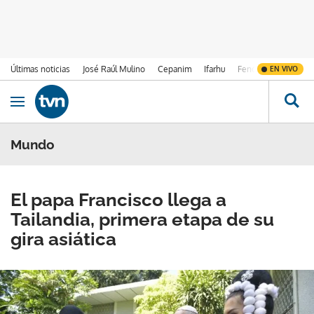
Últimas noticias
José Raúl Mulino
Cepanim
Ifarhu
Fenómeno de El Ni
EN VIVO
Ir al contenido
Obrir navegació
Mundo
El papa Francisco llega a
Tailandia, primera etapa de su
gira asiática