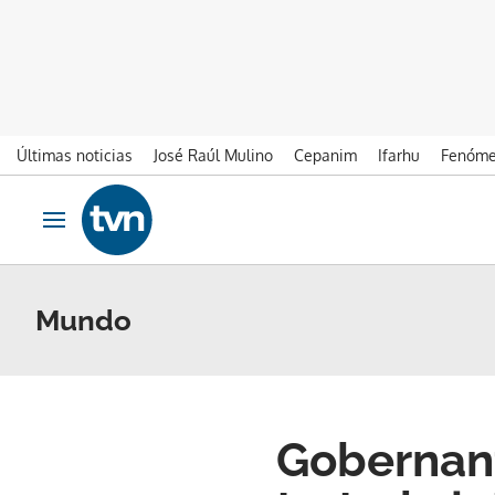
Últimas noticias
José Raúl Mulino
Cepanim
Ifarhu
Fenóme
Ir al contenido
Obrir navegació
Mundo
Gobernant