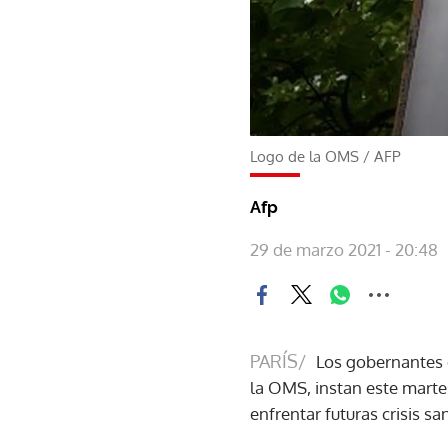
Logo de la OMS
/
AFP
Afp
29 de marzo 2021 - 20:48
PARÍS/
Los gobernantes d
la OMS, instan este marte
enfrentar futuras crisis san