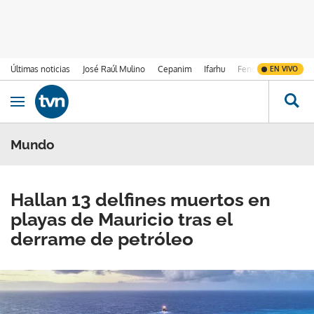
Últimas noticias
José Raúl Mulino
Cepanim
Ifarhu
Fenómeno de El Ni
EN VIVO
Ir al contenido
Obrir navegació
Mundo
Hallan 13 delfines muertos en
playas de Mauricio tras el
derrame de petróleo