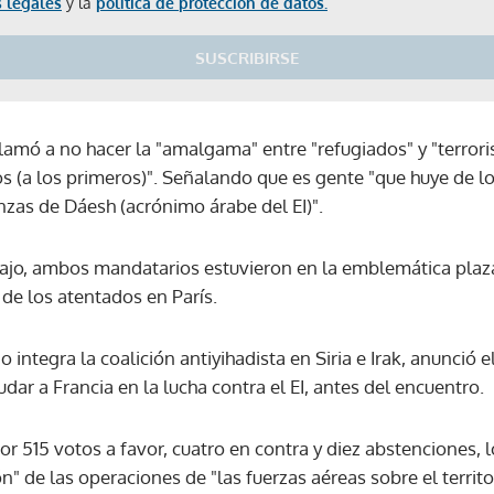
 legales
y la
política de protección de datos.
SUSCRIBIRSE
llamó a no hacer la "amalgama" entre "refugiados" y "terror
s (a los primeros)". Señalando que es gente "que huye de 
nzas de Dáesh (acrónimo árabe del EI)".
ajo, ambos mandatarios estuvieron en la emblemática plaza
de los atentados en París.
 integra la coalición antiyihadista en Siria e Irak, anunció
dar a Francia en la lucha contra el EI, antes del encuentro.
r 515 votos a favor, cuatro en contra y diez abstenciones, 
" de las operaciones de "las fuerzas aéreas sobre el territor
Gracias por suscribirte a nuestro boletín.