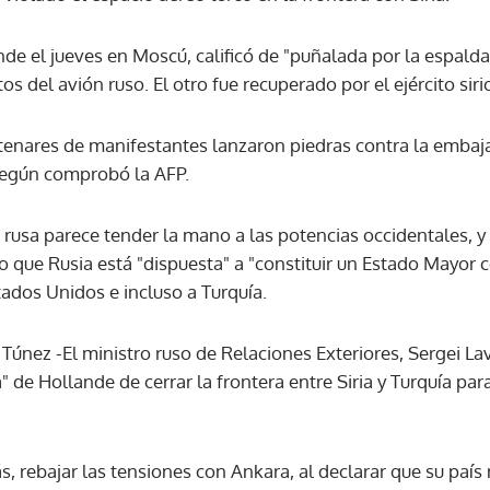
ande el jueves en Moscú, calificó de "puñalada por la espalda"
os del avión ruso. El otro fue recuperado por el ejército siri
ntenares de manifestantes lanzaron piedras contra la emba
según comprobó la AFP.
 rusa parece tender la mano a las potencias occidentales, 
jo que Rusia está "dispuesta" a "constituir un Estado Mayor c
tados Unidos e incluso a Turquía.
n Túnez -El ministro ruso de Relaciones Exteriores, Sergei La
 de Hollande de cerrar la frontera entre Siria y Turquía para
ás, rebajar las tensiones con Ankara, al declarar que su país