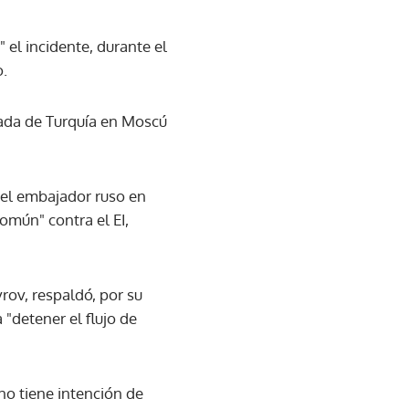
 el incidente, durante el
o.
jada de Turquía en Moscú
y el embajador ruso en
omún" contra el EI,
vrov, respaldó, por su
 "detener el flujo de
 no tiene intención de