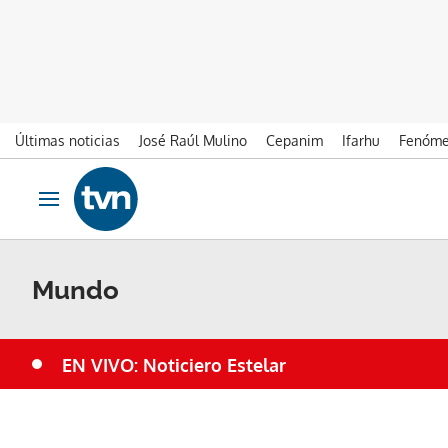
Últimas noticias
José Raúl Mulino
Cepanim
Ifarhu
Fenóme
Ir al contenido
Obrir navegació
Mundo
EN VIVO: Noticiero Estelar