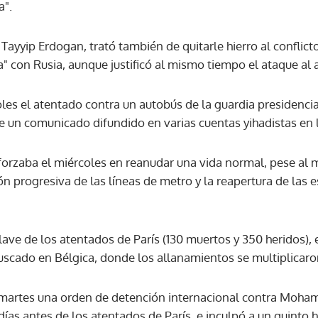
a".
Tayyip Erdogan, trató también de quitarle hierro al conflicto
a" con Rusia, aunque justificó al mismo tiempo el ataque al 
coles el atentado contra un autobús de la guardia presidenci
 un comunicado difundido en varias cuentas yihadistas en l
sforzaba el miércoles en reanudar una vida normal, pese al 
 progresiva de las líneas de metro y la reapertura de las es
ve de los atentados de París (130 muertos y 350 heridos), 
scado en Bélgica, donde los allanamientos se multiplicaron
el martes una orden de detención internacional contra Moham
ías antes de los atentados de París, e inculpó a un quinto