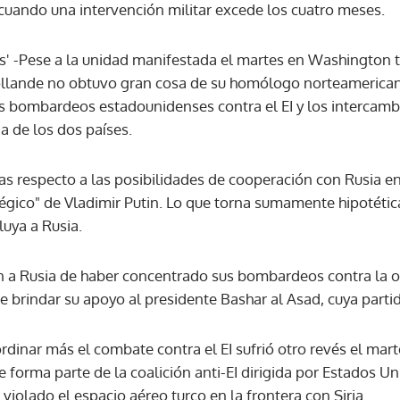
 cuando una intervención militar excede los cuatro meses.
ACEPTAR
' -Pese a la unidad manifestada el martes en Washington tr
ollande no obtuvo gran cosa de su homólogo norteamerica
os bombardeos estadounidenses contra el EI y los intercamb
ia de los dos países.
 respecto a las posibilidades de cooperación con Rusia en e
égico" de Vladimir Putin. Lo que torna sumamente hipotética
luya a Rusia.
 a Rusia de haber concentrado sus bombardeos contra la o
de brindar su apoyo al presidente Bashar al Asad, cuya par
rdinar más el combate contra el EI sufrió otro revés el mart
forma parte de la coalición anti-EI dirigida por Estados Un
violado el espacio aéreo turco en la frontera con Siria.