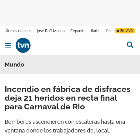
Últimas noticias
José Raúl Mulino
Cepanim
Ifarhu
Fenómeno de El Ni
EN VIVO
Ir al contenido
Obrir navegació
Mundo
Incendio en fábrica de disfraces
deja 21 heridos en recta final
para Carnaval de Rio
Bomberos ascendieron con escaleras hasta una
ventana donde los trabajadores del local.