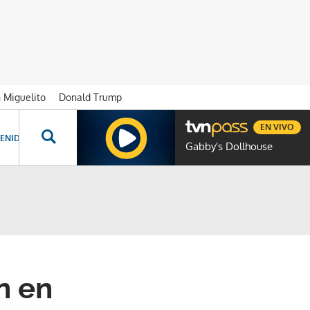
n Miguelito
Donald Trump
EN VIVO
ENIDOS ESPECIALES
NOVELAS
PROGRAMAS
GENTE TVN
PROG
Gabby's Dollhouse
n en