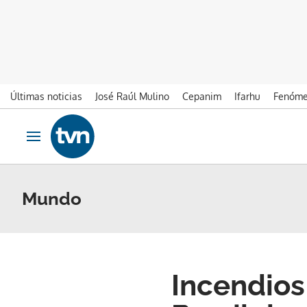
Últimas noticias
José Raúl Mulino
Cepanim
Ifarhu
Fenóme
Ir al contenido
Obrir navegació
Mundo
Incendios