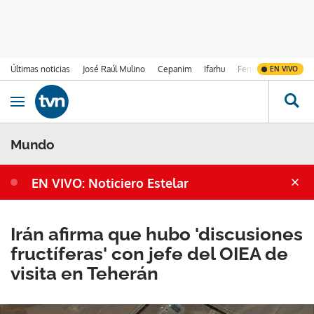
Últimas noticias
José Raúl Mulino
Cepanim
Ifarhu
Fenómeno de El Ni
EN VIVO
Ir al contenido
Obrir navegació
Mundo
EN VIVO: Noticiero Estelar
Irán afirma que hubo 'discusiones
fructíferas' con jefe del OIEA de
visita en Teherán