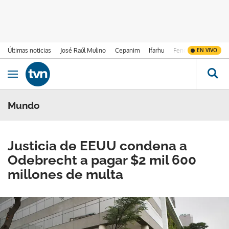
Últimas noticias
José Raúl Mulino
Cepanim
Ifarhu
Fenómeno de El Ni
EN VIVO
Ir al contenido
Obrir navegació
Mundo
Justicia de EEUU condena a
Odebrecht a pagar $2 mil 600
millones de multa