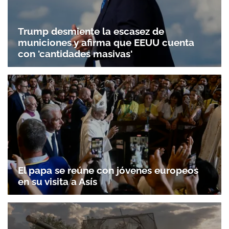
Trump desmiente la escasez de
municiones y afirma que EEUU cuenta
con 'cantidades masivas'
El papa se reúne con jóvenes europeos
en su visita a Asís