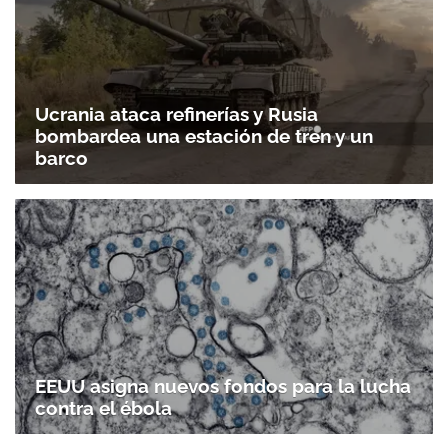
Ucrania ataca refinerías y Rusia
bombardea una estación de tren y un
barco
EEUU asigna nuevos fondos para la lucha
contra el ébola