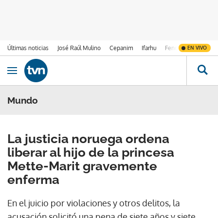
Últimas noticias
José Raúl Mulino
Cepanim
Ifarhu
Fenómeno de El Ni
EN VIVO
Ir al contenido
Obrir navegació
Mundo
La justicia noruega ordena
liberar al hijo de la princesa
Mette-Marit gravemente
enferma
En el juicio por violaciones y otros delitos, la
acusación solicitó una pena de siete años y siete