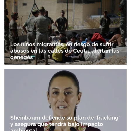
Los niños migrantes, en riesgo de sufrir
abusos en las calles de Ceuta, alertan las
oenegés
Sheinbaum defiende su plan de 'fracking'
y asegura que tendrá bajo impacto
ambiental