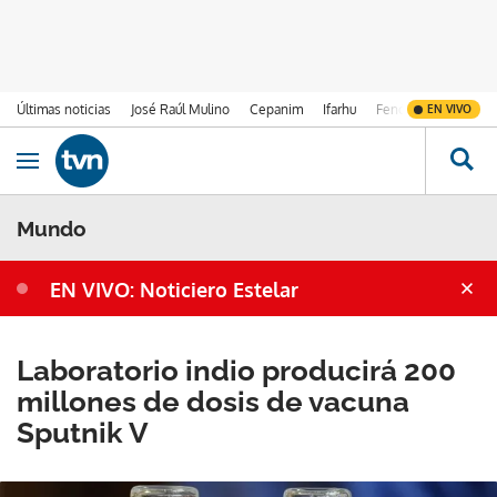
Últimas noticias
José Raúl Mulino
Cepanim
Ifarhu
Fenómeno de El Ni
EN VIVO
Ir al contenido
Obrir navegació
Mundo
EN VIVO: Noticiero Estelar
Laboratorio indio producirá 200
millones de dosis de vacuna
Sputnik V