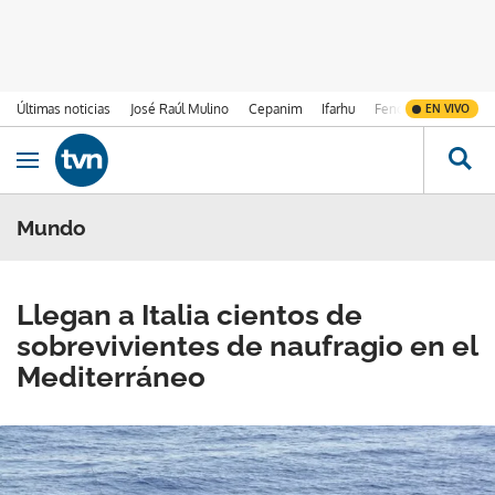
Últimas noticias
José Raúl Mulino
Cepanim
Ifarhu
Fenómeno de El Ni
EN VIVO
Ir al contenido
Obrir navegació
Mundo
Llegan a Italia cientos de
sobrevivientes de naufragio en el
Mediterráneo