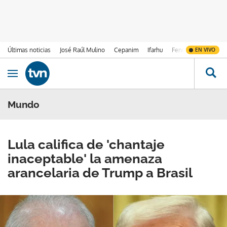
Últimas noticias
José Raúl Mulino
Cepanim
Ifarhu
Fenómeno de El Ni
EN VIVO
Ir al contenido
Obrir navegació
Mundo
Lula califica de 'chantaje
inaceptable' la amenaza
arancelaria de Trump a Brasil