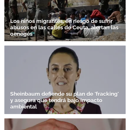
Los niños migrantes, en riesgo de sufrir
abusos en las calles de Ceuta, alertan las
oenegés
Sheinbaum defiende su plan de 'fracking'
y asegura que tendrá bajo impacto
ambiental