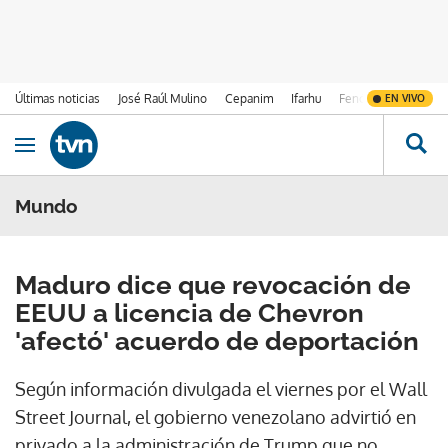
Últimas noticias
José Raúl Mulino
Cepanim
Ifarhu
Fenómeno de El Ni
EN VIVO
Ir al contenido
Obrir navegació
Mundo
Maduro dice que revocación de
EEUU a licencia de Chevron
'afectó' acuerdo de deportación
Según información divulgada el viernes por el Wall
Street Journal, el gobierno venezolano advirtió en
privado a la administración de Trump que no