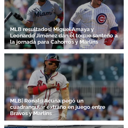
MLB resultados| Miguel Amaya y
Leonardo Jiménez dan el toque santeño a
la jornada para Cahorros y Marlins
MLB| Ronald Acuña pegó un
cuadrangular extraño en juego entre
Bravos y Marlins