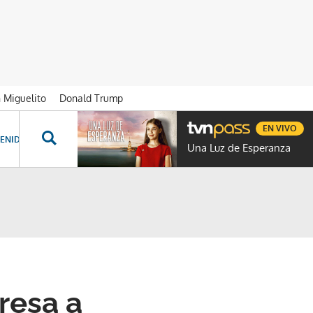
n Miguelito
Donald Trump
EN VIVO
ENIDOS ESPECIALES
NOVELAS
PROGRAMAS
GENTE TVN
PROG
Una Luz de Esperanza
presa a