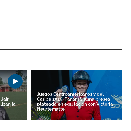
Juegos Centroamericanos y del
 Jair
Caribe 2026| Panamá suma presea
lizan la
plateada en equitación con Victoria
Heurtematte