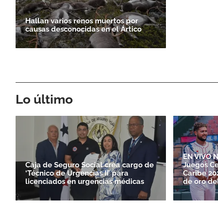
Hallan varios renos muertos por
causas desconocidas en el Ártico
Lo último
EN VIVO N
Caja de Seguro Social crea cargo de
Juegos Ce
‘Técnico de Urgencias II’ para
Caribe 20
licenciados en urgencias médicas
de oro de