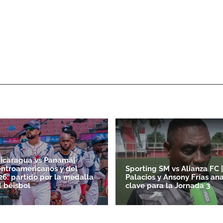
icaragua vs Panamá|
ntroamericanos y del
Sporting SM vs Alianza FC |
26: partido por la medalla
Palacios y Ansony Frías ana
l béisbol
clave para la Jornada 3