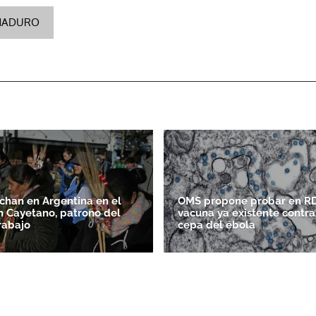
MADURO
ACEPTAR
chan en Argentina en el
OMS propone probar en R
n Cayetano, patrono del
vacuna ya existente contra
rabajo
cepa del ébola