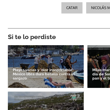
CATAR
NICOLÁS 
Si te lo perdiste
Playas vacías y ‘olor insoportable’:
Miles mar
México libra dura batalla contra el
día de Sa
sargazo
pan y el t